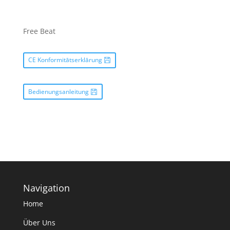
Free Beat
CE Konformitātserklārung
Bedienungsanleitung
Navigation
Home
Über Uns