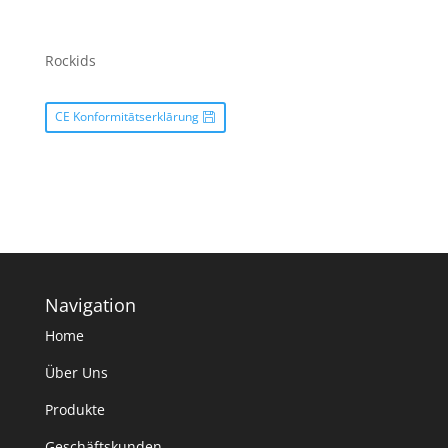
Rockids
CE Konformitātserklārung
Navigation
Home
Über Uns
Produkte
Geschäftskunden